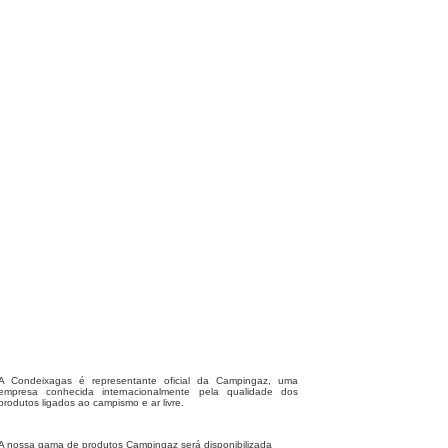
A Condeixagas é representante oficial da Campingaz, uma
empresa conhecida internacionalmente pela qualidade dos
produtos ligados ao campismo e ar livre.
A nossa gama de produtos Campingaz será disponibilizada